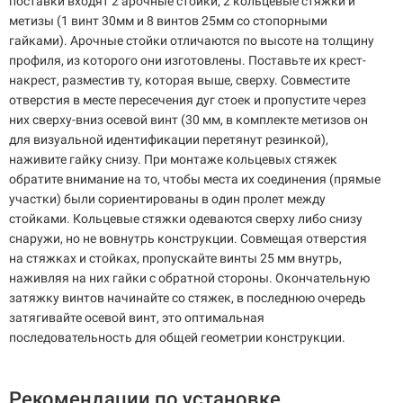
поставки входят 2 арочные стойки, 2 кольцевые стяжки и
метизы (1 винт 30мм и 8 винтов 25мм со стопорными
гайками). Арочные стойки отличаются по высоте на толщину
профиля, из которого они изготовлены. Поставьте их крест-
накрест, разместив ту, которая выше, сверху. Совместите
отверстия в месте пересечения дуг стоек и пропустите через
них сверху-вниз осевой винт (30 мм, в комплекте метизов он
для визуальной идентификации перетянут резинкой),
наживите гайку снизу. При монтаже кольцевых стяжек
обратите внимание на то, чтобы места их соединения (прямые
участки) были сориентированы в один пролет между
стойками. Кольцевые стяжки одеваются сверху либо снизу
снаружи, но не вовнутрь конструкции. Совмещая отверстия
на стяжках и стойках, пропускайте винты 25 мм внутрь,
наживляя на них гайки с обратной стороны. Окончательную
затяжку винтов начинайте со стяжек, в последнюю очередь
затягивайте осевой винт, это оптимальная
последовательность для общей геометрии конструкции.
Рекомендации по установке