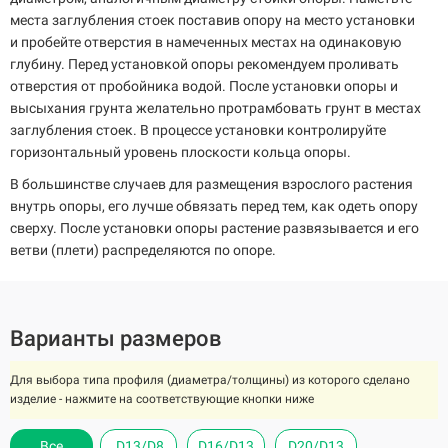
места заглубления стоек поставив опору на место установки
и пробейте отверстия в намеченных местах на одинаковую
глубину. Перед установкой опоры рекомендуем проливать
отверстия от пробойника водой. После установки опоры и
высыхания грунта желательно протрамбовать грунт в местах
заглубления стоек. В процессе установки контролируйте
горизонтальный уровень плоскости кольца опоры.
В большинстве случаев для размещения взрослого растения
внутрь опоры, его лучше обвязать перед тем, как одеть опору
сверху. После установки опоры растение развязывается и его
ветви (плети) распределяются по опоре.
Варианты размеров
Для выбора типа профиля (диаметра/толщины) из которого сделано
изделие - нажмите на соответствующие кнопки ниже
Все
Все
Все
Все
Все
D13/D8
D13/D8
D13/D8
D13/D8
D13/D8
D16/D13
D16/D13
D16/D13
D16/D13
D16/D13
D20/D13
D20/D13
D20/D13
D20/D13
D20/D13
D16/D8