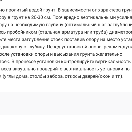
о пролитый водой грунт. В зависимости от характера грун
ору в грунт на 20-30 см. Поочередно вертикальными усили
пору на необходимую глубину (оптимальный шаг заглублени
есь пробойником (стальная арматура или труба) диаметро
е места заглубления стоек поставив опору на место уста
 одинаковую глубину. Перед установкой опоры рекомендуе
После установки опоры и высыхания грунта желательно
тоек. В процессе установки контролируйте вертикальность
твеса визуально проверяйте вертикальность установки по
углы дома, столбы забора, откосы дверей/окон и тп).