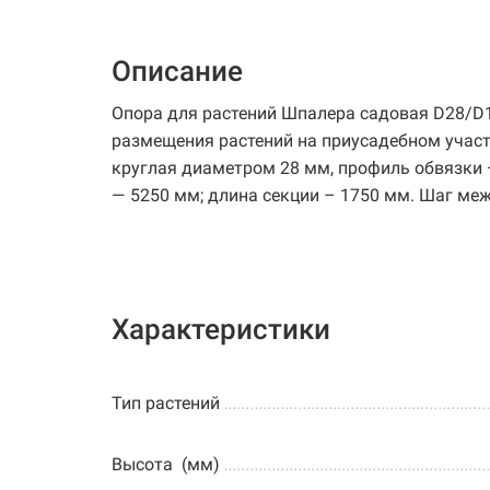
Описание
Опора для растений Шпалера садовая D28/D
размещения растений на приусадебном участк
круглая диаметром 28 мм, профиль обвязки 
— 5250 мм; длина секции – 1750 мм. Шаг ме
Характеристики
Тип растений
............................................................
Высота (мм)
............................................................