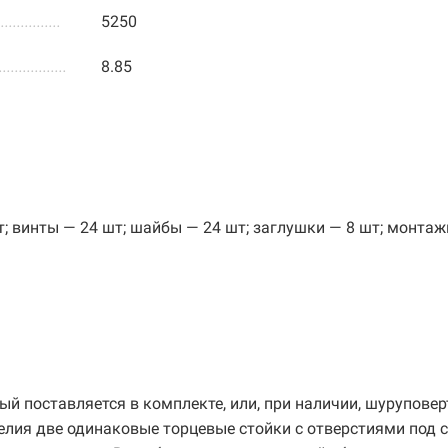
................
5250
.................
8.85
т; винты — 24 шт; шайбы — 24 шт; заглушки — 8 шт; монта
й поставляется в комплекте, или, при наличии, шуруповер
елия две одинаковые торцевые стойки с отверстиями под 