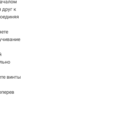
началом
 друг к
соединяя
яете
ручивание
й
ально
ете винты
оперев