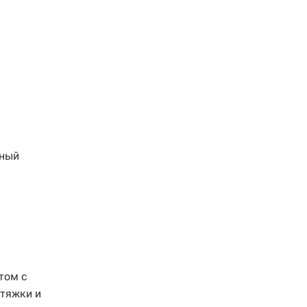
жный
том с
стяжки и