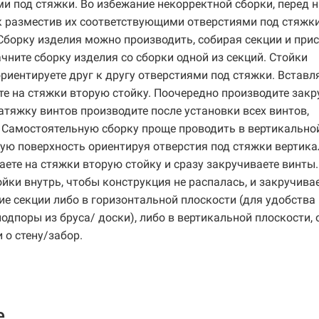
ми под стяжки. Во избежание некорректной сборки, перед 
к разместив их соответствующими отверстиями под стяжки
 Сборку изделия можно производить, собирая секции и при
чните сборку изделия со сборки одной из секций. Стойки
риентируете друг к другу отверстиями под стяжки. Вставл
ете на стяжки вторую стойку. Поочередно производите зак
атяжку винтов производите после установки всех винтов,
 Самостоятельную сборку проще проводить в вертикально
ную поверхность ориентируя отверстия под стяжки вертик
ваете на стяжки вторую стойку и сразу закручиваете винты.
ки внутрь, чтобы конструкция не распалась, и закручива
е секции либо в горизонтальной плоскости (для удобства
одпоры из бруса/ доски), либо в вертикальной плоскости, 
 о стену/забор.
е