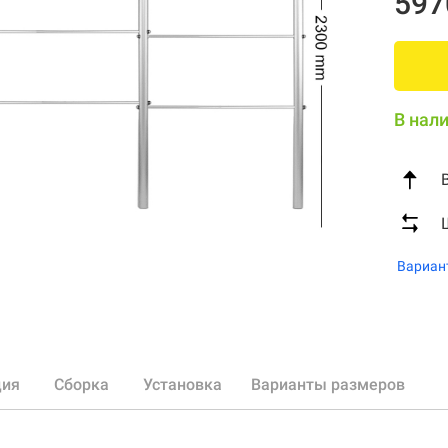
597
В нал
Вариан
ция
Сборка
Установка
Варианты размеров