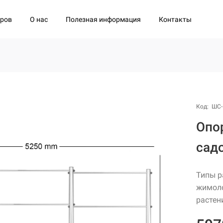
О нас
Полезная информация
Контакты
аров
Код: ШС-
Опо
садо
Типы р
жимоло
растен