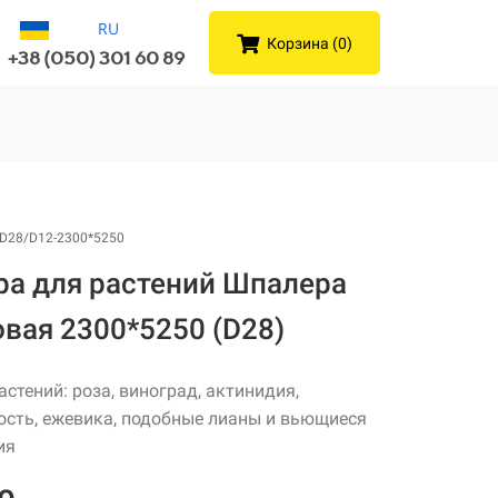
RU
Корзина (0)
+38 (050) 301 60 89
D28/D12-2300*5250
ра для растений Шпалера
вая 2300*5250 (D28)
астений: роза, виноград, актинидия,
сть, ежевика, подобные лианы и вьющиеся
ия