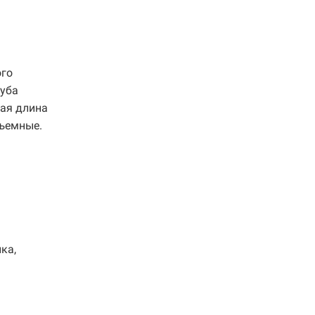
ого
руба
щая длина
зъемные.
ка,