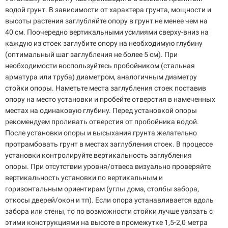
водой грунт. В зависимости от характера грунта, мощности и
высоты растения заглубляйте опору в грунт не менее чем на
40 см. Поочередно вертикальными усилиями сверху-вниз на
каждую из стоек заглубите опору на необходимую глубину
(оптимальный шаг заглубления не более 5 см). При
необходимости воспользуйтесь пробойником (стальная
арматура или труба) диаметром, аналогичным диаметру
стойки опоры. Наметьте места заглубления стоек поставив
опору на место установки и пробейте отверстия в намеченных
местах на одинаковую глубину. Перед установкой опоры
рекомендуем проливать отверстия от пробойника водой.
После установки опоры и высыхания грунта желательно
протрамбовать грунт в местах заглубления стоек. В процессе
установки контролируйте вертикальность заглубления
опоры. При отсутствии уровня/отвеса визуально проверяйте
вертикальность установки по вертикальным и
горизонтальным ориентирам (углы дома, столбы забора,
откосы дверей/окон и тп). Если опора устанавливается вдоль
забора или стены, то по возможности стойки лучше увязать с
этими конструкциями на высоте в промежутке 1,5-2,0 метра