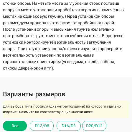
стойки опоры. Наметьте места заглубления стоек поставив
опору на место установки и пробейте отверстия в намеченных
местах на одинаковую глубину. Перед установкой опоры
рекомендуем проливать отверстия от пробойника водой.
После установки опоры и высыхания грунта желательно
протрамбовать грунт в местах заглубления стоек. В процессе
установки контролируйте вертикальность заглубления
опоры. При отсутствии уровня/отвеса визуально проверяйте
вертикальность установки по вертикальным и
горизонтальным ориентирам (углы дома, столбы забора,
откосы дверей/окон и тп).
Варианты размеров
Для выбора типа профиля (диаметра/толщины) из которого сделано
изделие - нажмите на соответствующие кнопки ниже
Все
Все
Все
Все
Все
Все
Все
D13/D8
D13/D8
D13/D8
D13/D8
D13/D8
D13/D8
D13/D8
D16/D8
D16/D8
D16/D8
D16/D8
D16/D8
D16/D8
D16/D8
D20/D12
D20/D12
D20/D12
D20/D12
D20/D12
D20/D12
D20/D12