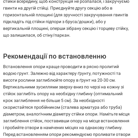
стійки всередину, щоб конструкція не розпалася, і закручуємо
гвинти на другій стійці. Приєднуйте другу секцію або в
горизонтальній площині (для зручності закручування гвинтів
підкладіть під стійки підпори з бруса/дошки), або у
вертикальній площині, оперши зібрану секцію і торцеву стійку,
що залишилася, об стіну/паркан.
Рекомендації по встановленню
Встановлення опори краще проводити в рясно пролитий
водою грунт. Залежно від характеру ґрунту, потужності та
висоти рослини заглиблюйте опору в ґрунт на 20-30 см.
Вертикальними зусиллями зверху-вниз по черзі на кожну зі
стійок заглибіть опору на необхідну глибину (оптимальний
крок заглиблення не більше 5 см). За необхідності
скористайтеся пробійником (сталева арматура або труба)
діаметром, аналогічним діаметру стійки опори. Намітьте місця
заглиблення стійок, поставивши опору на місце встановлення
і пробийте отвори в намічених місцях на однакову глибину.
Перед встановленням опори рекомендуємо проливати отвори