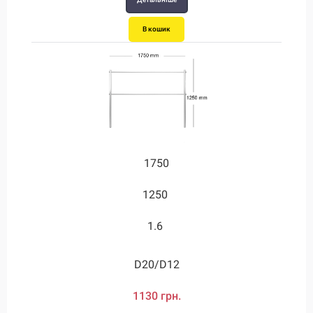
В кошик
В кошик
1750
1250
1.6
D20/D12
1130 грн.