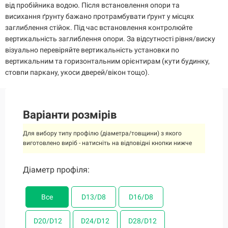
від пробійника водою. Після встановлення опори та
висихання ґрунту бажано протрамбувати ґрунт у місцях
заглиблення стійок. Під час встановлення контролюйте
вертикальність заглиблення опори. За відсутності рівня/виску
візуально перевіряйте вертикальність установки по
вертикальним та горизонтальним орієнтирам (кути будинку,
стовпи паркану, укоси дверей/вікон тощо).
Варіанти розмірів
Для вибору типу профілю (діаметра/товщини) з якого
виготовлено виріб - натисніть на відповідні кнопки нижче
Діаметр профіля:
Діаметр профіля:
Діаметр профіля:
Діаметр профіля:
Діаметр профіля:
Діаметр профіля:
Діаметр профіля:
Все
Все
Все
Все
Все
Все
Все
D13/D8
D13/D8
D13/D8
D13/D8
D13/D8
D13/D8
D13/D8
D16/D8
D16/D8
D16/D8
D16/D8
D16/D8
D16/D8
D16/D8
D20/D12
D20/D12
D20/D12
D20/D12
D20/D12
D20/D12
D20/D12
D24/D12
D24/D12
D24/D12
D24/D12
D24/D12
D24/D12
D24/D12
D28/D12
D28/D12
D28/D12
D28/D12
D28/D12
D28/D12
D28/D12