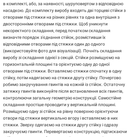
в комплекті, або, за наявності, шуруповертом з відповідною
насадкою. До комплекту виробу входять дві торцеві стійки з
отворами під стяжки на різних рівнях та одна внутрішня з
двосторонніми отворами під стяжки. Щоб уникнути
некоректного складання, перед початком складання
визначте порядок з'єднання стійок, розмістивши їх
відповідними отворами під стяжки один до одного
(використовуйте фото для візуалізації). Почніть складання
виробу зі складання однієї з секцій. Стійки розміщуємо на
горизонтальній площині та орієнтуємо одну до одної
отворами під стяжки. Вставляємо стяжки спочатку в одну
стійку, потім надягаємо на стяжки другу стійку. Почергово
робимо закручування гвинтів на кожній із стійок. Остаточну
затяжку гвинтів виконуйте після встановлення всіх гвинтів,
контролюючи загальну геометрію конструкції. Самостійне
складання простіше проводити у вертикальній площині.
Розміщуємо одну зі стійок на рівну поверхню орієнтуючи
отвори під стяжки вертикально вгору і вставляємо в них
стяжки. Зверху одягаємо на стяжки другу стійку і одразу
закручуємо гвинти. Перевертаємо конструкцію, підтискаючи