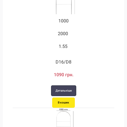
1000
1750
2000
3.55
1.55
3.55
D28/D12
D16/D8
1090 грн.
2450 грн.
Детальніше
Детальніше
В кошик
В кошик