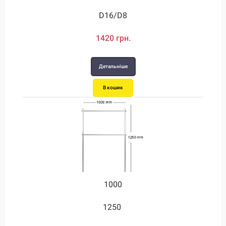
D28/D12
D16/D8
1420 грн.
2480 грн.
Детальніше
Детальніше
В кошик
В кошик
1000
1000
1250
3.5