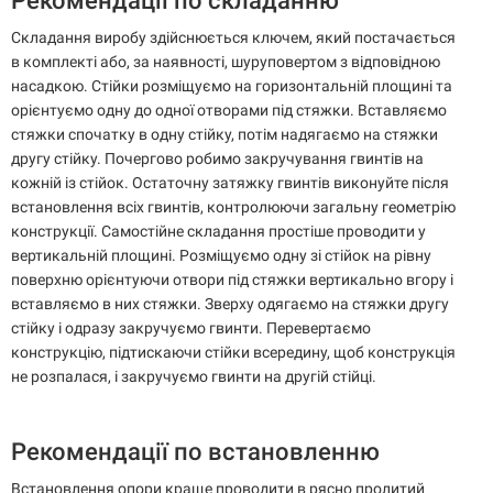
Рекомендації по складанню
Складання виробу здійснюється ключем, який постачається
в комплекті або, за наявності, шуруповертом з відповідною
насадкою. Стійки розміщуємо на горизонтальній площині та
орієнтуємо одну до одної отворами під стяжки. Вставляємо
стяжки спочатку в одну стійку, потім надягаємо на стяжки
другу стійку. Почергово робимо закручування гвинтів на
кожній із стійок. Остаточну затяжку гвинтів виконуйте після
встановлення всіх гвинтів, контролюючи загальну геометрію
конструкції. Самостійне складання простіше проводити у
вертикальній площині. Розміщуємо одну зі стійок на рівну
поверхню орієнтуючи отвори під стяжки вертикально вгору і
вставляємо в них стяжки. Зверху одягаємо на стяжки другу
стійку і одразу закручуємо гвинти. Перевертаємо
конструкцію, підтискаючи стійки всередину, щоб конструкція
не розпалася, і закручуємо гвинти на другій стійці.
Рекомендації по встановленню
Встановлення опори краще проводити в рясно пролитий