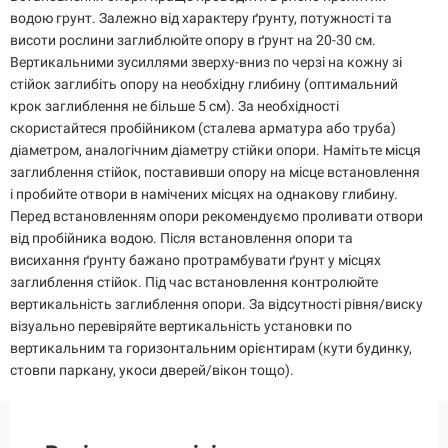
водою грунт. Залежно від характеру ґрунту, потужності та
висоти рослини заглиблюйте опору в ґрунт на 20-30 см.
Вертикальними зусиллями зверху-вниз по черзі на кожну зі
стійок заглибіть опору на необхідну глибину (оптимальний
крок заглиблення не більше 5 см). За необхідності
скористайтеся пробійником (сталева арматура або труба)
діаметром, аналогічним діаметру стійки опори. Намітьте місця
заглиблення стійок, поставивши опору на місце встановлення
і пробийте отвори в намічених місцях на однакову глибину.
Перед встановленням опори рекомендуємо проливати отвори
від пробійника водою. Після встановлення опори та
висихання ґрунту бажано протрамбувати ґрунт у місцях
заглиблення стійок. Під час встановлення контролюйте
вертикальність заглиблення опори. За відсутності рівня/виску
візуально перевіряйте вертикальність установки по
вертикальним та горизонтальним орієнтирам (кути будинку,
стовпи паркану, укоси дверей/вікон тощо).