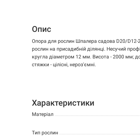
Опис
Опора для рослин Шпалера садова D20/D12-2
рослин на присадибній ділянці. Несучий проф
кругла діаметром 12 мм. Висота - 2000 мм; д
стяжки - цілісні, нероз'ємні.
Характеристики
Матеріал
.............................................................
Тип рослин
................................................................