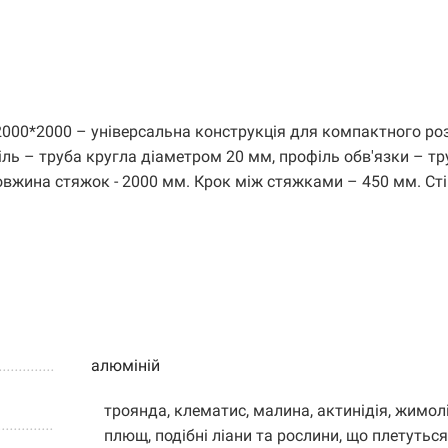
000*2000 – універсальна конструкція для компактного р
іль – труба кругла діаметром 20 мм, профіль обв'язки – тр
овжина стяжок - 2000 мм. Крок між стяжками – 450 мм. Сті
.....................
алюміній
троянда, клематис, малина, актинідія, жимолі
..............
плющ, подібні ліани та рослини, що плетуться