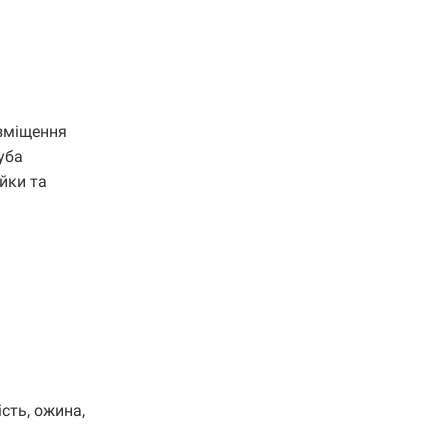
озміщення
уба
йки та
сть, ожина,