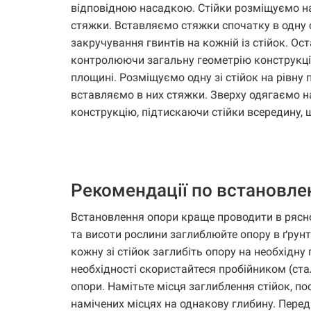
відповідною насадкою. Стійки розміщуємо на
стяжки. Вставляємо стяжки спочатку в одну с
закручування гвинтів на кожній із стійок. Ос
контролюючи загальну геометрію конструкції
площині. Розміщуємо одну зі стійок на рівну
вставляємо в них стяжки. Зверху одягаємо на
конструкцію, підтискаючи стійки всередину, щ
Рекомендації по встановл
Встановлення опори краще проводити в рясно
та висоти рослини заглиблюйте опору в ґрунт
кожну зі стійок заглибіть опору на необхідну
необхідності скористайтеся пробійником (ста
опори. Намітьте місця заглиблення стійок, п
намічених місцях на однакову глибину. Пере