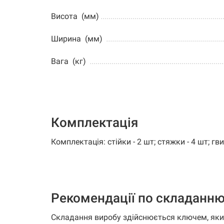
Висота (мм)
.............................................................
Ширина (мм)
..........................................................
Вага (кг)
...................................................................
Комплектація
Комплектація: стійки - 2 шт; стяжки - 4 шт; гв
Рекомендації по складанн
Складання виробу здійснюється ключем, який