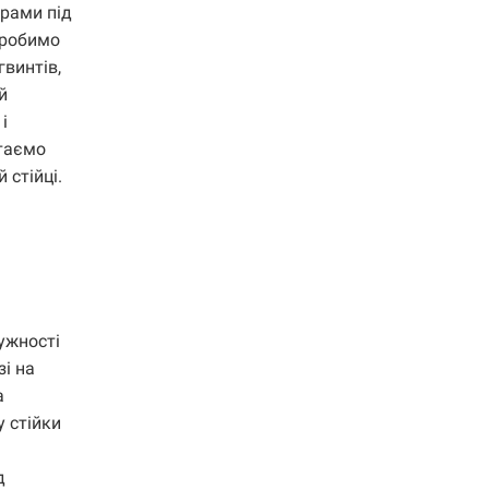
орами під
 робимо
гвинтів,
й
і
ртаємо
 стійці.
ужності
зі на
а
 стійки
д