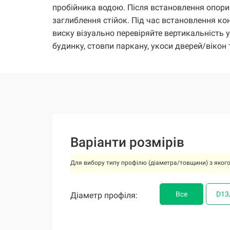
пробійника водою. Після встановлення опори
заглиблення стійок. Під час встановлення ко
виску візуально перевіряйте вертикальність
будинку, стовпи паркану, укоси дверей/вікон 
Варіанти розмірів
Для вибору типу профілю (діаметра/товщини) з якого 
Все
Все
Все
Все
Все
Все
Все
D13
D13
D13
D13
D13
D13
D13
Діаметр профіля:
Діаметр профіля:
Діаметр профіля:
Діаметр профіля:
Діаметр профіля:
Діаметр профіля:
Діаметр профіля: