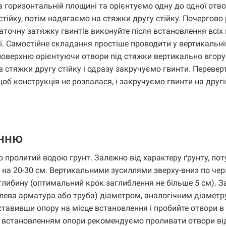
 горизонтальній площині та орієнтуємо одну до одної отв
тійку, потім надягаємо на стяжки другу стійку. Почергово
таточну затяжку гвинтів виконуйте після встановлення всіх 
. Самостійне складання простіше проводити у вертикальні
 поверхню орієнтуючи отвори під стяжки вертикально вгору 
 стяжки другу стійку і одразу закручуємо гвинти. Переве
об конструкція не розпалася, і закручуємо гвинти на другій
енню
 пролитий водою грунт. Залежно від характеру ґрунту, пот
 на 20-30 см. Вертикальними зусиллями зверху-вниз по чер
 глибину (оптимальний крок заглиблення не більше 5 см). З
лева арматура або труба) діаметром, аналогічним діаметру
оставивши опору на місце встановлення і пробийте отвори в
д встановленням опори рекомендуємо проливати отвори ві