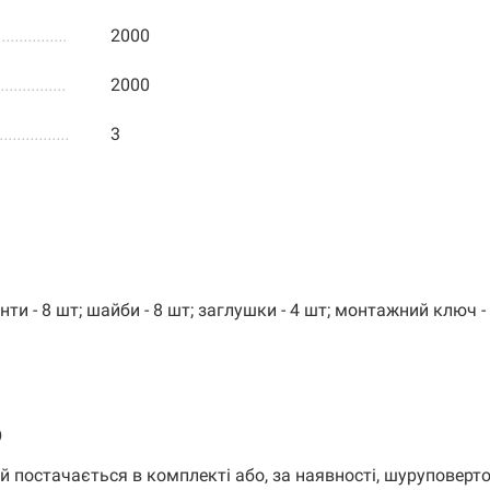
................
2000
................
2000
................
3
инти - 8 шт; шайби - 8 шт; заглушки - 4 шт; монтажний ключ -
ю
 постачається в комплекті або, за наявності, шуруповерт