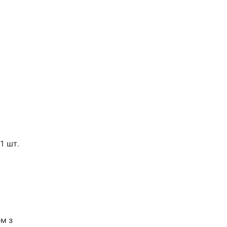
 1 шт.
ом з