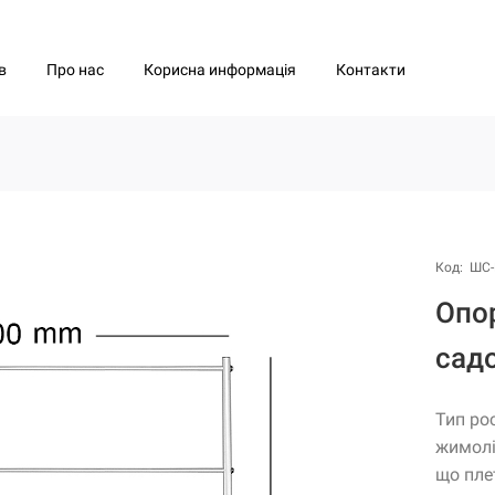
Про нас
Корисна информація
Контакти
в
Код: ШС-
Опо
садо
Тип ро
жимолі
що пле