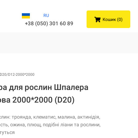
RU
Кошик (0)
+38 (050) 301 60 89
D20/D12-2000*2000
ра для рослин Шпалера
ва 2000*2000 (D20)
слин: троянда, клематис, малина, актинідія,
сть, ожина, плющ, подібні ліани та рослини,
туться