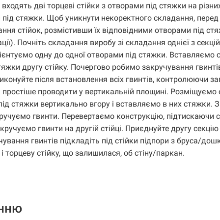
ходять дві торцеві стійки з отворами під стяжки на різни
 під стяжки. Щоб уникнути некоректного складання, перед
ння стійок, розмістивши їх відповідними отворами під ст
ії). Почніть складання виробу зі складання однієї з секцій
ієнтуємо одну до одної отворами під стяжки. Вставляємо 
стяжки другу стійку. Почергово робимо закручування гвинті
 виконуйте після встановлення всіх гвинтів, контролюючи з
 простіше проводити у вертикальній площині. Розміщуємо о
під стяжки вертикально вгору і вставляємо в них стяжки. 
кручуємо гвинти. Перевертаємо конструкцію, підтискаючи с
акручуємо гвинти на другій стійці. Приєднуйте другу секцію
ування гвинтів підкладіть під стійки підпори з бруса/дошк
і торцеву стійку, що залишилася, об стіну/паркан.
енню