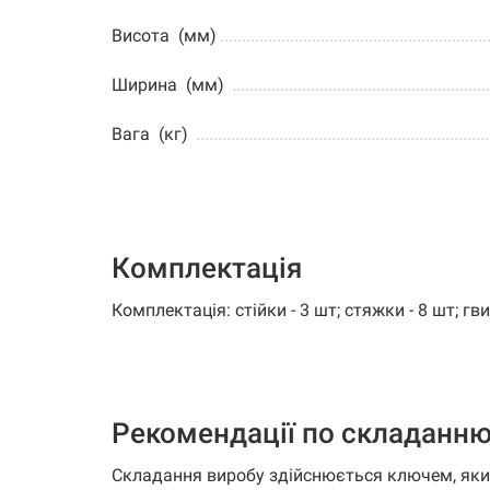
Висота (мм)
.............................................................
Ширина (мм)
..........................................................
Вага (кг)
...................................................................
Комплектація
Комплектація: стійки - 3 шт; стяжки - 8 шт; гв
Рекомендації по складанн
Складання виробу здійснюється ключем, який