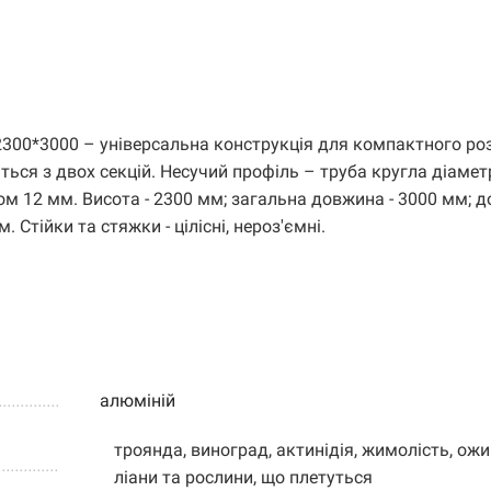
300*3000 – універсальна конструкція для компактного р
ється з двох секцій. Несучий профіль – труба кругла діаме
ом 12 мм. Висота - 2300 мм; загальна довжина - 3000 мм; 
 Стійки та стяжки - цілісні, нероз'ємні.
.....................
алюміній
троянда, виноград, актинідія, жимолість, ожи
..............
ліани та рослини, що плетуться