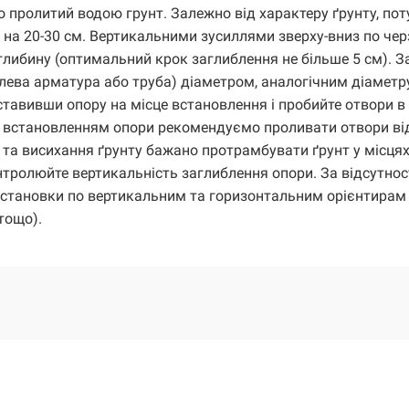
 пролитий водою грунт. Залежно від характеру ґрунту, пот
 на 20-30 см. Вертикальними зусиллями зверху-вниз по чер
 глибину (оптимальний крок заглиблення не більше 5 см). З
лева арматура або труба) діаметром, аналогічним діаметру
оставивши опору на місце встановлення і пробийте отвори в
д встановленням опори рекомендуємо проливати отвори ві
 та висихання ґрунту бажано протрамбувати ґрунт у місця
нтролюйте вертикальність заглиблення опори. За відсутност
 установки по вертикальним та горизонтальним орієнтирам 
тощо).