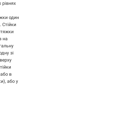
х рівнях
яжки один
. Стійки
стяжки
в на
агальну
дну зі
Зверху
тійки
 або в
и), або у