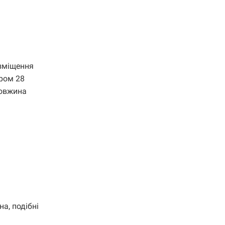
озміщення
тром 28
довжина
на, подібні