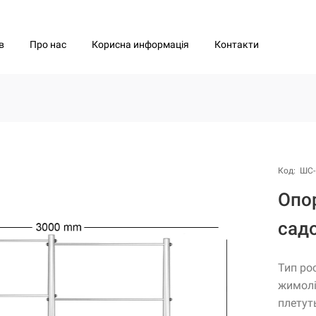
Про нас
Корисна информація
Контакти
в
Код: ШС-
Опо
садо
Тип рос
жимолі
плетут