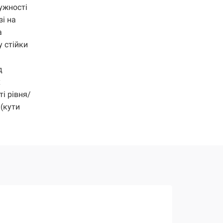
ужності
зі на
а
 стійки
д
х
і рівня/
(кути