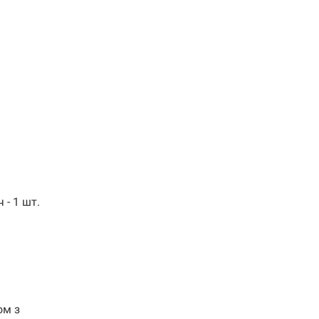
 - 1 шт.
ом з