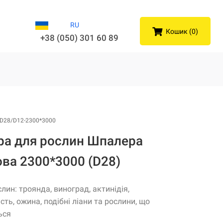
RU
Кошик (0)
+38 (050) 301 60 89
D28/D12-2300*3000
ра для рослин Шпалера
ва 2300*3000 (D28)
лин: троянда, виноград, актинідія,
сть, ожина, подібні ліани та рослини, що
ься