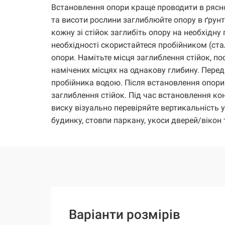
Встановлення опори краще проводити в рясно
та висоти рослини заглиблюйте опору в ґрунт
кожну зі стійок заглибіть опору на необхідну
необхідності скористайтеся пробійником (ста
опори. Намітьте місця заглиблення стійок, п
намічених місцях на однакову глибину. Пере
пробійника водою. Після встановлення опори
заглиблення стійок. Під час встановлення ко
виску візуально перевіряйте вертикальність
будинку, стовпи паркану, укоси дверей/вікон 
Варіанти розмірів