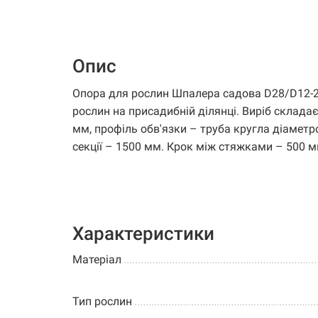
Опис
Опора для рослин Шпалера садова D28/D12-2
рослин на присадибній ділянці. Виріб склада
мм, профіль обв'язки – труба кругла діаметр
секції – 1500 мм. Крок між стяжками – 500 мм.
Характеристики
Матеріал
.............................................................
Тип рослин
................................................................