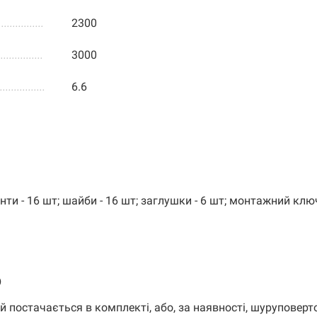
................
2300
................
3000
................
6.6
инти - 16 шт; шайби - 16 шт; заглушки - 6 шт; монтажний ключ
ю
 постачається в комплекті, або, за наявності, шуруповерт