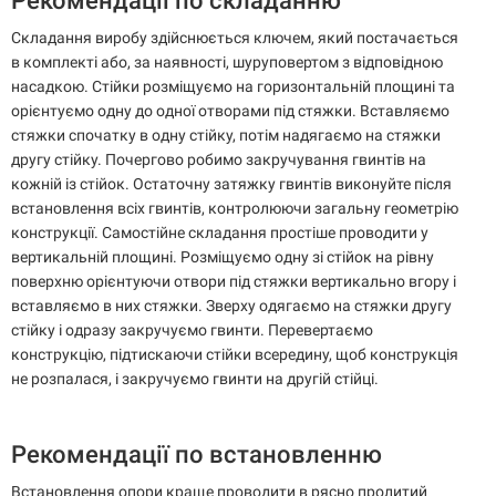
Рекомендації по складанню
Складання виробу здійснюється ключем, який постачається
в комплекті або, за наявності, шуруповертом з відповідною
насадкою. Стійки розміщуємо на горизонтальній площині та
орієнтуємо одну до одної отворами під стяжки. Вставляємо
стяжки спочатку в одну стійку, потім надягаємо на стяжки
другу стійку. Почергово робимо закручування гвинтів на
кожній із стійок. Остаточну затяжку гвинтів виконуйте після
встановлення всіх гвинтів, контролюючи загальну геометрію
конструкції. Самостійне складання простіше проводити у
вертикальній площині. Розміщуємо одну зі стійок на рівну
поверхню орієнтуючи отвори під стяжки вертикально вгору і
вставляємо в них стяжки. Зверху одягаємо на стяжки другу
стійку і одразу закручуємо гвинти. Перевертаємо
конструкцію, підтискаючи стійки всередину, щоб конструкція
не розпалася, і закручуємо гвинти на другій стійці.
Рекомендації по встановленню
Встановлення опори краще проводити в рясно пролитий