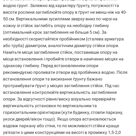
водою грунт. Залежно від характеру ґрунту, потужності та
висоти рослини заглиблюйте опору в ґрунт не менш ніж на 40-
50 см. Вертикальними зусиллями зверху-вниз по черзі на
кожну зі стійок заглибіть опору на необхідну глибину
(оптимальний крок заглиблення не більше 5 см). За
необхідності скористайтеся пробійником (сталева арматура
або труба) діаметром, аналогічним діаметру стійки опори.
Намітьте місця заглиблення стійок, поставивши опору на
місце встановлення і пробийте отвори в намічених місцях на
однакову глибину. Перед встановленням опори
рекомендуємо проливати отвори від пробійника водою. Після
встановлення опори та висихання ґрунту бажано
протрамбувати ґрунт у місцях заглиблення стійок. Під час
встановлення контролюйте вертикальність заглиблення
опори. За відсутності рівня/виску візуально перевіряйте
вертикальність установки по вертикальним та
горизонтальним орієнтирам (кути будинку, стовпи паркану,
укоси дверей/вікон тощо). Якщо опора встановлюється
вздовж паркану або стіни, то по можливості стійки краще
ув'язати з цими конструкціями на висоті в проміжку 1,5-2,0