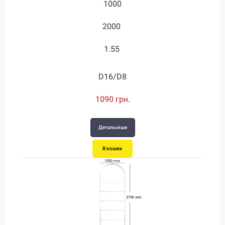
1000
1750
2000
3.55
1.55
3.55
D28/D12
D16/D8
1090 грн.
2450 грн.
Детальніше
Детальніше
В кошик
В кошик