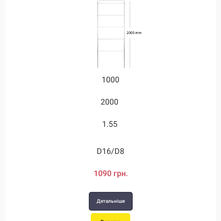
1000
1750
2000
3.55
1.55
3.55
D28/D12
D16/D8
1090 грн.
2450 грн.
Детальніше
Детальніше