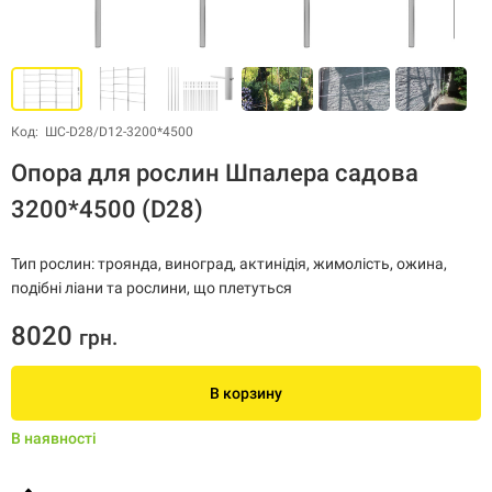
Код: ШС-D28/D12-3200*4500
Опора для рослин Шпалера садова
3200*4500 (D28)
Тип рослин: троянда, виноград, актинідія, жимолість, ожина,
подібні ліани та рослини, що плетуться
8020
грн.
В корзину
В наявності