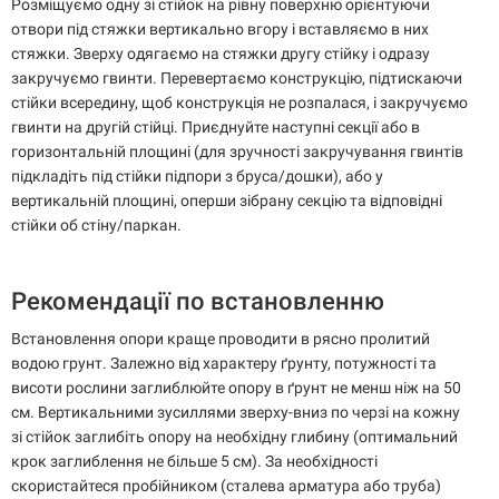
Розміщуємо одну зі стійок на рівну поверхню орієнтуючи
отвори під стяжки вертикально вгору і вставляємо в них
стяжки. Зверху одягаємо на стяжки другу стійку і одразу
закручуємо гвинти. Перевертаємо конструкцію, підтискаючи
стійки всередину, щоб конструкція не розпалася, і закручуємо
гвинти на другій стійці. Приєднуйте наступні секції або в
горизонтальній площині (для зручності закручування гвинтів
підкладіть під стійки підпори з бруса/дошки), або у
вертикальній площині, оперши зібрану секцію та відповідні
стійки об стіну/паркан.
Рекомендації по встановленню
Встановлення опори краще проводити в рясно пролитий
водою грунт. Залежно від характеру ґрунту, потужності та
висоти рослини заглиблюйте опору в ґрунт не менш ніж на 50
см. Вертикальними зусиллями зверху-вниз по черзі на кожну
зі стійок заглибіть опору на необхідну глибину (оптимальний
крок заглиблення не більше 5 см). За необхідності
скористайтеся пробійником (сталева арматура або труба)