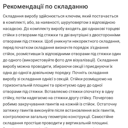
Рекомендації по складанню
Складання виробу здійснюється ключем, який постачається
в комплекті, або, за наявності, шуруповертом з відповідною
насадкою. До комплекту виробу входять дві однакові торцеві
стійки з отворами під стяжки та дві внутрішні з двосторонніми
отворами під стяжки. Щоб уникнути некоректного складання,
перед початком складання визначте порядок з'єднання
стійок, розмістивши їх відповідними отворами під стяжки один
до одного (використовуйте фото для візуалізації). Складання
виробу можна проводити, збираючи секції і приєднуючи їх
одна до одної в довільному порядку. Почніть складання
виробу зі складання однієї з секцій. Стійки розміщуємо на
горизонтальній площині та орієнтуємо одну до одної
отворами під стяжки. Вставляємо стяжки спочатку в одну
стійку, потім надягаємо на стяжки другу стійку. Почергово
робимо закручування гвинтів на кожній із стійок. Остаточну
затяжку гвинтів виконуйте після встановлення всіх гвинтів,
контролюючи загальну геометрію конструкції. Самостійне
складання простіше проводити у вертикальній площині.