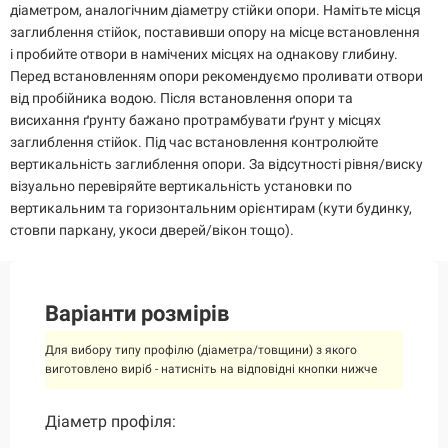
діаметром, аналогічним діаметру стійки опори. Намітьте місця
заглиблення стійок, поставивши опору на місце встановлення
і пробийте отвори в намічених місцях на однакову глибину.
Перед встановленням опори рекомендуємо проливати отвори
від пробійника водою. Після встановлення опори та
висихання ґрунту бажано протрамбувати ґрунт у місцях
заглиблення стійок. Під час встановлення контролюйте
вертикальність заглиблення опори. За відсутності рівня/виску
візуально перевіряйте вертикальність установки по
вертикальним та горизонтальним орієнтирам (кути будинку,
стовпи паркану, укоси дверей/вікон тощо).
Варіанти розмірів
Для вибору типу профілю (діаметра/товщини) з якого
виготовлено виріб - натисніть на відповідні кнопки нижче
Діаметр профіля:
Діаметр профіля:
Діаметр профіля:
Діаметр профіля:
Діаметр профіля:
Діаметр профіля:
Діаметр профіля: