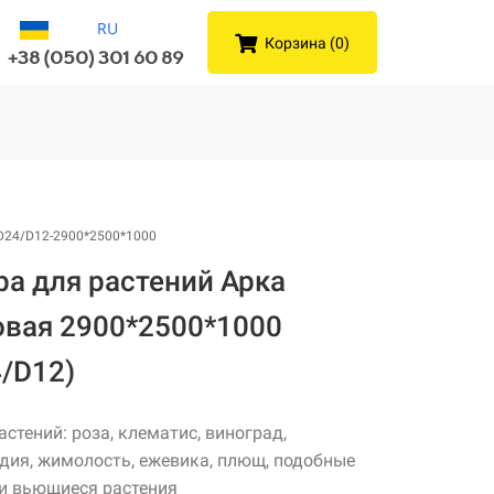
RU
Корзина (0)
+38 (050) 301 60 89
D24/D12-2900*2500*1000
ра для растений Арка
овая 2900*2500*1000
4/D12)
астений: роза, клематис, виноград,
дия, жимолость, ежевика, плющ, подобные
и вьющиеся растения