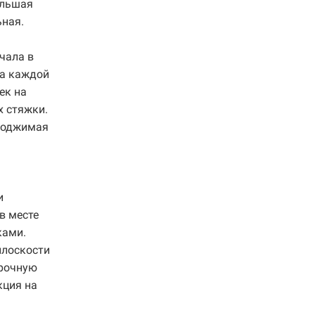
ольшая
ьная.
чала в
на каждой
ек на
х стяжки.
 поджимая
и
в месте
ками.
плоскости
арочную
кция на