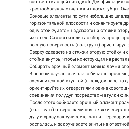
соответствующей насадкой. Для фиксации со
крестообразная отвертка и плоскогубцы. Оч
Боковые элементы по сути небольшие шпалер
горизонтальной плоскости и ориентируете др
одну стойку, затем надеваете на стяжки вто
из стоек. Самостоятельную сборку проще про
ровную поверхность (пол, грунт) ориентируя 
Сверху одеваете на стяжки вторую стойку и 
стойки внутрь, чтобы конструкция не распала
Собирать арочный элемент можно двумя спо
В первом случае сначала собираете арочные 
соединительной втулкой (в каждой паре по од
ориентируйте их отверстиями одинакового ди
соединения полудуг посредством втулки фик
После этого собираете арочный элемент разм
(пол, грунт) отверстиями под стяжки вверх и
дугу и сразу закручиваете винты. Переворач
распалась, и закручиваете винты на ответной