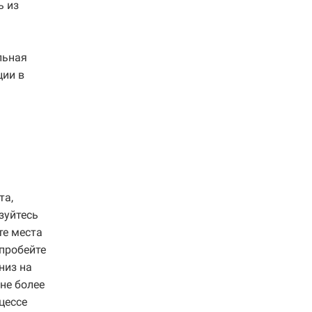
ь из
льная
ции в
та,
зуйтесь
те места
пробейте
низ на
не более
цессе