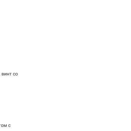
 винт со
том с