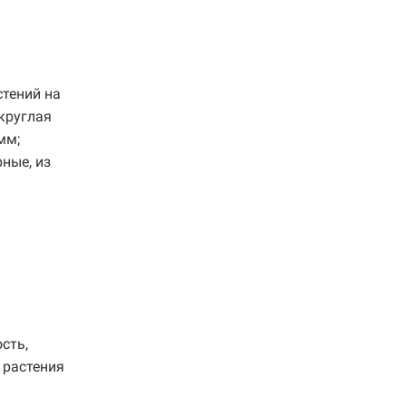
тений на
круглая
мм;
ные, из
сть,
 растения