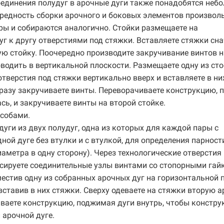
единения полудуг в арочные дуги также понадобятся неб
ередность сборки арочного и боковых элементов произвол
ы и собираются аналогично. Стойки размещаете на
уг к другу отверстиями под стяжки. Вставляете стяжки сна
рую стойку. Поочередно производите закручивание винтов 
водить в вертикальной плоскости. Размещаете одну из сто
отверстия под стяжки вертикально вверх и вставляете в ни
сразу закручиваете винты. Переворачиваете конструкцию,
сь, и закручиваете винты на второй стойке.
собами.
дуги из двух полудуг, одна из которых для каждой пары с
ной дуге без втулки и с втулкой, для определения парност
аметра в одну сторону). Через технологические отверстия 
сируете соединительные узлы винтами со стопорными гай
естив одну из собранных арочных дуг на горизонтальной 
 вставив в них стяжки. Сверху одеваете на стяжки вторую 
иваете конструкцию, поджимая дуги внутрь, чтобы констру
 арочной дуге.