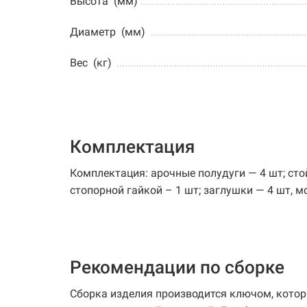
Высота (мм)
............................................................
Диаметр (мм)
.........................................................
Вес (кг)
.....................................................................
Комплектация
Комплектация: арочные полудуги — 4 шт; стой
стопорной гайкой – 1 шт; заглушки — 4 шт, 
Рекомендации по сборке
Сборка изделия производится ключом, которы