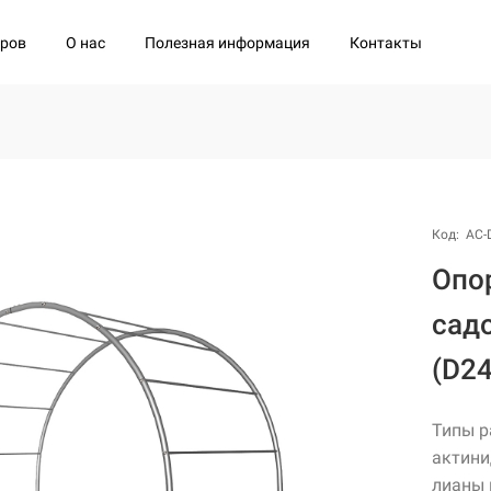
О нас
Полезная информация
Контакты
аров
Код: АС-
Опо
сад
(D2
Типы р
актини
лианы 