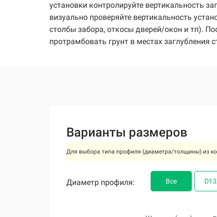
установки контролируйте вертикальность за
визуально проверяйте вертикальность устан
столбы забора, откосы дверей/окон и тп). П
протрамбовать грунт в местах заглубления с
Варианты размеров
Для выбора типа профиля (диаметра/толщины) из ко
Все
Все
Все
Все
Все
Все
Все
D13
D13
D13
D13
D13
D13
D13
Диаметр профиля:
Диаметр профиля:
Диаметр профиля:
Диаметр профиля:
Диаметр профиля:
Диаметр профиля:
Диаметр профиля: