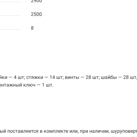
.................
2900
.................
2500
.................
8
ки — 4 шт; стяжки — 14 шт; винты — 28 шт; шайбы — 28 шт,
монтажный ключ — 1 шт.
й поставляется в комплекте или, при наличии, шуруповер