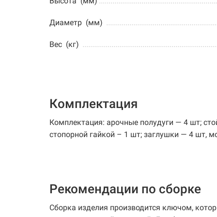
Высота (мм)
............................................................
Диаметр (мм)
.........................................................
Вес (кг)
.....................................................................
Комплектация
Комплектация: арочные полудуги — 4 шт; стой
стопорной гайкой – 1 шт; заглушки — 4 шт, 
Рекомендации по сборке
Сборка изделия производится ключом, которы