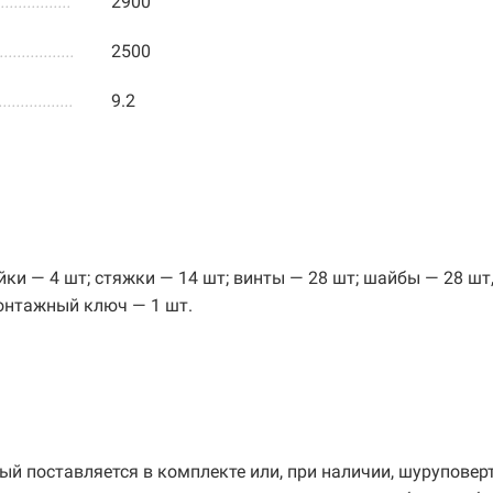
.................
2900
.................
2500
.................
9.2
ки — 4 шт; стяжки — 14 шт; винты — 28 шт; шайбы — 28 шт,
монтажный ключ — 1 шт.
й поставляется в комплекте или, при наличии, шуруповер