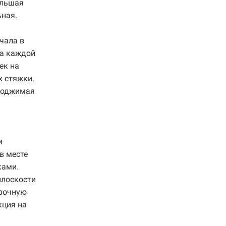
ольшая
ьная.
чала в
на каждой
ек на
х стяжки.
 поджимая
и
в месте
ками.
плоскости
арочную
кция на