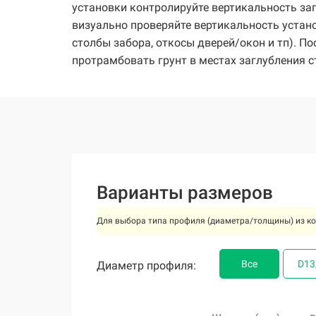
установки контролируйте вертикальность за
визуально проверяйте вертикальность устан
столбы забора, откосы дверей/окон и тп). П
протрамбовать грунт в местах заглубления с
Варианты размеров
Для выбора типа профиля (диаметра/толщины) из ко
Все
Все
Все
Все
Все
Все
Все
D13
D13
D13
D13
D13
D13
D13
Диаметр профиля:
Диаметр профиля:
Диаметр профиля:
Диаметр профиля:
Диаметр профиля:
Диаметр профиля:
Диаметр профиля: