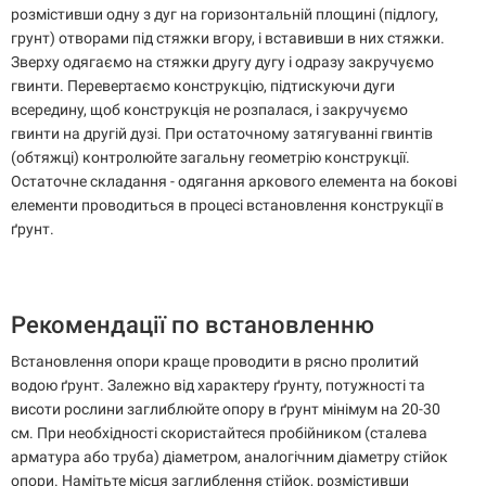
розмістивши одну з дуг на горизонтальній площині (підлогу,
грунт) отворами під стяжки вгору, і вставивши в них стяжки.
Зверху одягаємо на стяжки другу дугу і одразу закручуємо
гвинти. Перевертаємо конструкцію, підтискуючи дуги
всередину, щоб конструкція не розпалася, і закручуємо
гвинти на другій дузі. При остаточному затягуванні гвинтів
(обтяжці) контролюйте загальну геометрію конструкції.
Остаточне складання - одягання аркового елемента на бокові
елементи проводиться в процесі встановлення конструкції в
ґрунт.
Рекомендації по встановленню
Встановлення опори краще проводити в рясно пролитий
водою ґрунт. Залежно від характеру ґрунту, потужності та
висоти рослини заглиблюйте опору в ґрунт мінімум на 20-30
см. При необхідності скористайтеся пробійником (сталева
арматура або труба) діаметром, аналогічним діаметру стійок
опори. Намітьте місця заглиблення стійок, розмістивши