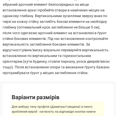
зібраний арочний елемент безпосередньо на місце
встановлення арки і пробийте отвори в намічених місцях на
однакову глибину. Вертикальними зусиллями зверху-вниз по
черзі на кожну стійку заглибіть бокові елементи на необхідну
глибину (оптимальний крок заглиблення не більше 5 см),
після чого одягаємо арочний елемент на встановлені в ґрунт
стійки бокових елементів. Під час встановлення контролюйте
вертикальність заглиблення бокових елементів. За
відсутності рівня/виску візуально перевіряйте вертикальність
встановлення по вертикальним та горизонтальним
орієнтирам (кути будинку, стовпи паркану, укоси дверей/вікон
тощо). Після встановлення опори та висихання ґрунту бажано
протрамбувати ґрунт у місцях заглиблення стійок.
Варіанти размірів
Для вибору типу профіля (діаметра/товщини) із якого
зроблений вироб - натисніть на відповідні кнопки нижче