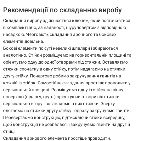
Рекомендації по складанню виробу
Складання виробу здійснюється ключем, який постачається
в комплекті або, за наявності, шуруповертом з відповідною
насадкою. Черговість складання арочного та бокових
елементів довільна.
Бокові елементи по суті невеликі шпалери і збираються
аналогічно. Стійки розміщуємо на горизонтальній площині та
орієнтуємо одну до одної отворами під стяжки. Вставляємо
стяжки спочатку в одну стійку, потім надягаємо на стяжки
другу стійку. Почергово робимо закручування гвинтів на
кожній із стійок. Самостійне складання простіше проводити у
вертикальній площині. Розміщуємо одну із стійок на рівну
поверхню (підлогу, грунт) орієнтуючи отвори під стяжки
вертикально вгору і вставляємо в них стяжки. Зверху
одягаємо на стяжки другу стійку і одразу закручуємо гвинти.
Перевертаємо конструкцію, підтискаючи стійки всередину,
щоб конструкція не розпалася, і закручуємо гвинти на другій
стійці.
Складання аркового елемента простіше проводити,