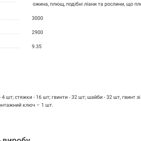
..............
ожина, плющ, подібні ліани та рослини, що п
................
3000
................
2900
................
9.35
 4 шт; стяжки - 16 шт; гвинти - 32 шт; шайби - 32 шт, гвинт зі
монтажний ключ – 1 шт.
 виробу