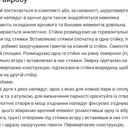
 постачається в комплекті або, за наявності, шуруповерт
я напівдуг в арочні дуги також знадобляться невелика
овість складання аркового та бокових елементів довільна.
збираються аналогічно. Стійки розміщуємо на горизонтальн
и під стяжки. Вставляємо стяжки спочатку в одну стійку, п
 робимо закручування гвинтів на кожній із стійок. Самості
 площині. Розміщуємо одну із стійок на рівну поверхню (пі
льно вгору і вставляємо в них стяжки. Зверху одягаємо на
ревертаємо конструкцію, підтискаючи стійки всередину, щоб
 на другій стійці.
обами.
дуги з двох напівдуг, одна з яких для кожної пари зі спо
лки та з втулкою, для визначення парності орієнтуйте їх от
логічні отвори в місці з'єднання напівдуг фіксуємо з'єднув
я цього збираємо арочний елемент розмістивши одну із зіб
га, грунт) отворами під стяжки вгору і вставивши в них ст
у і одразу закручуємо гвинти. Перевертаємо конструкцію,