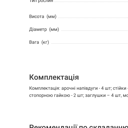
Тип рослин
................................................................
Висота (мм)
.............................................................
Діаметр (мм)
..........................................................
Вага (кг)
...................................................................
Комплектація
Комплектація: арочні напівдуги - 4 шт; стійки -
стопорною гайкою - 2 шт; заглушки – 4 шт, 
Рекомендації по складанню