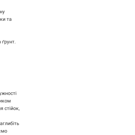
ну
ки та
 ґрунт.
ужності
ником
я стійок,
заглибіть
аємо