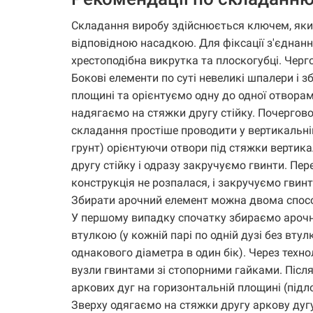
Складання виробу здійснюється ключем, який
відповідною насадкою. Для фіксації з'єднанн
хрестоподібна викрутка та плоскогубці. Черг
Бокові елементи по суті невеликі шпалери і 
площині та орієнтуємо одну до одної отворам
надягаємо на стяжки другу стійку. Почергово
складання простіше проводити у вертикальній
грунт) орієнтуючи отвори під стяжки вертика
другу стійку і одразу закручуємо гвинти. Пе
конструкція не розпалася, і закручуємо гвинти
Збирати арочний елемент можна двома спос
У першому випадку спочатку збираємо арочні 
втулкою (у кожній парі по одній дузі без вту
однакового діаметра в один бік). Через техно
вузли гвинтами зі стопорними гайками. Післ
аркових дуг на горизонтальній площині (підло
Зверху одягаємо на стяжки другу аркову дуг