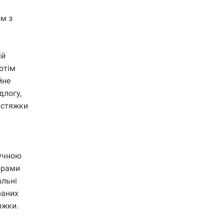
ом з
ій
отім
йне
длогу,
 стяжки
лучною
ворами
альні
раних
яжки.