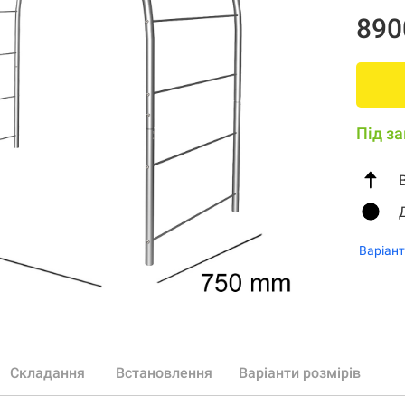
890
Під з
Варіант
Складання
Встановлення
Варіанти розмірів