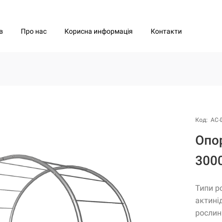
Про нас
Корисна информація
Контакти
в
Код: АС-
Опо
300
Типи р
актинід
рослин