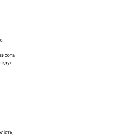
на
 висота
півдуг
лість,