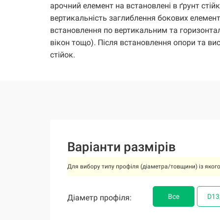
арочний елемент на встановлені в ґрунт стій
вертикальність заглиблення бокових елементі
встановлення по вертикальним та горизонтал
вікон тощо). Після встановлення опори та в
стійок.
Варіанти размірів
Для вибору типу профіля (діаметра/товщини) із якого
Все
Все
Все
Все
Все
Все
Все
D13
D13
D13
D13
D13
D13
D13
Діаметр профіля:
Діаметр профіля:
Діаметр профіля:
Діаметр профіля:
Діаметр профіля:
Діаметр профіля:
Діаметр профіля: