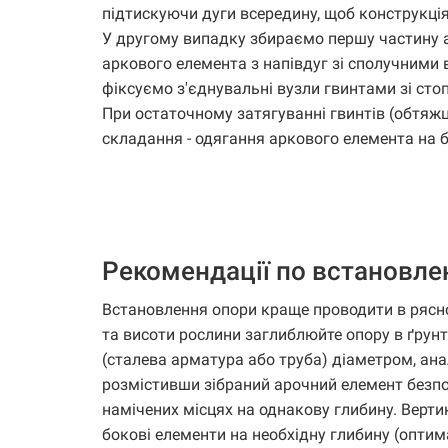
підтискуючи дуги всередину, щоб конструкція 
У другому випадку збираємо першу частину ар
аркового елемента з напівдуг зі сполучними 
фіксуємо з'єднувальні вузли гвинтами зі сто
При остаточному затягуванні гвинтів (обтяжц
складання - одягання аркового елемента на бо
Рекомендації по встановл
Встановлення опори краще проводити в рясно
та висоти рослини заглиблюйте опору в ґрунт
(сталева арматура або труба) діаметром, ана
розмістивши зібраний арочний елемент безпо
намічених місцях на однакову глибину. Верти
бокові елементи на необхідну глибину (оптим