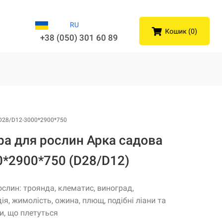
RU
Кошик (0)
+38 (050) 301 60 89
D28/D12-3000*2900*750
ра для рослин Арка садова
0*2900*750 (D28/D12)
ослин: троянда, клематис, виноград,
ія, жимолість, ожина, плющ, подібні ліани та
и, що плетуться