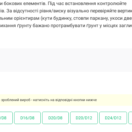
ки бокових елементів. Під час встановлення контролюйте
в. За відсутності рівня/виску візуально перевіряйте верти
ьним орієнтирам (кути будинку, стовпи паркану, укоси две
исихання ґрунту бажано протрамбувати ґрунт у місцях загл
 зроблений вироб - натисніть на відповідні кнопки нижче
/D8
/D8
/D8
/D8
/D8
/D8
/D8
D16/D8
D16/D8
D16/D8
D16/D8
D16/D8
D16/D8
D16/D8
D20/D8
D20/D8
D20/D8
D20/D8
D20/D8
D20/D8
D20/D8
D20/D12
D20/D12
D20/D12
D20/D12
D20/D12
D20/D12
D20/D12
D24/D12
D24/D12
D24/D12
D24/D12
D24/D12
D24/D12
D24/D12