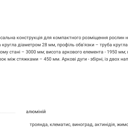
рсальна конструкція для компактного розміщення рослин 
а кругла діаметром 28 мм, профіль обв'язки – труба кругла
ному стані – 3000 мм; висота аркового елемента - 1950 мм;
ок між стяжками – 450 мм. Аркові дуги - збірні, із двох на
.....................
алюміній
троянда, клематис, виноград, актинідія, жимо