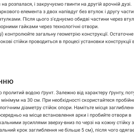
на розпалася, і закручуємо гвинти на другій арочній дузі.
кового елемента з двох напівдуг без втулок і другу части
втулками. Після цього з'єднуємо обидві частини через втул
порними гайками через технологічні отвори.
і) контролюйте загальну геометрію конструкції. Остаточне
кові стійки проводиться в процесі установки конструкції в
енню
 пролитий водою ґрунт. Залежно від характеру ґрунту, пот
 мінімум на 30 см. При необхідності скористайтеся пробій
логічним діаметру стійок опори. Намітьте місця заглибленн
середньо на місце встановлення арки і пробийте отвори в
кальними зусиллями зверху-вниз по черзі на кожну стійку 
альний крок заглиблення не більше 5 см), після чого одяг