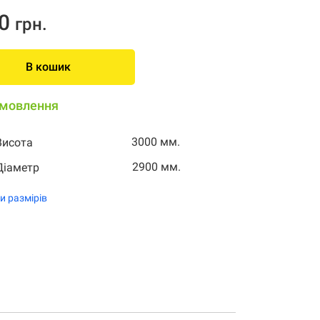
0
грн.
В кошик
амовлення
3000 мм.
Висота
2900 мм.
Діаметр
и размірів