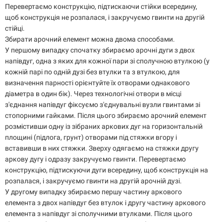
Перевертаємо конструкцію, підтискаючи стійки всередину,
щоб конструкція не розпалася, і закручуємо гвинти на другій
стійці.
Збирати арочний елемент можна двома способами.
У першому випадку спочатку збираємо арочні дуги з двох
напівдуг, одна з яких для кожної пари зі сполучною втулкою (у
кожній парі по одній дузі без втулки та з втулкою, для
визначення парності орієнтуйте їх отворами однакового
діаметра в один бік). Через технологічні отвори в місці
з'єднання напівдуг фіксуємо з'єднувальні вузли гвинтами зі
стопорними гайками. Після цього збираємо арочний елемент
розмістивши одну із зібраних аркових дуг на горизонтальній
площині (підлога, грунт) отворами під стяжки вгору і
вставивши в них стяжки. Зверху одягаємо на стяжки другу
аркову дугу і одразу закручуємо гвинти. Перевертаємо
конструкцію, підтискуючи дуги всередину, щоб конструкція на
розпалася, і закручуємо гвинти на другій арочній дузі.
У другому випадку збираємо першу частину аркового
елемента з двох напівдуг без втулок і другу частину аркового
елемента з напівдуг зі сполучними втулками. Після цього