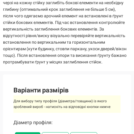
черзі на кожну стійку заглибіть бокові елементи на необхідну
глибину (оптимальний крок заглиблення не більше 5 см),
після чого одягаємо арочний елемент на встановлені в ґрунт
стійки бокових елементів. Під час встановлення контролюйте
вертикальність заглиблення бокових елементів. За
відсутності рівня/виску візуально перевіряйте вертикальність
встановлення по вертикальним та горизонтальним
орієнтирам (кути будинку, стовпи паркану, укоси дверей/вікон
тощо). Після встановлення опори та висихання ґрунту бажано
протрамбувати ґрунт у місцях заглиблення стійок.
Варіанти размірів
Для вибору типу профіля (діаметра/товщини) із якого
зроблений вироб - натисніть на відповідні кнопки нижче
Діаметр профіля:
Діаметр профіля:
Діаметр профіля:
Діаметр профіля:
Діаметр профіля:
Діаметр профіля:
Діаметр профіля: