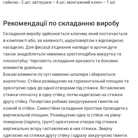
гайкою - 2 шт; заглушки – 4 шт, монтажний ключ – 1 шт.
Рекомендації по складанню виробу
Складання виробу здійснюється ключем, який постачається
в комплекті або, за наявності, шуруповертом з відповідною
насадкою. Для фіксації з'єднання напівдуг в арочні дуги
також знадобляться невелика хрестоподібна викрутка та
плоскогубці. Черговість складання аркового та бокових
елементів довільна.
Бокові елементи по суті невеликі шпалери і збираються
аналогічно. Стійки розміщуємо на горизонтальній площині та
орієнтуємо одну до одної отворами під стяжки. Вставляємо
стяжки спочатку в одну стійку, потім надягаємо на стяжки
другу стійку. Почергово робимо закручування гвинтів на
кожній із стійок. Самостійне складання простіше проводити у
вертикальній площині. Розміщуємо одну із стійок на рівну
поверхню (підлогу, грунт) орієнтуючи отвори під стяжки
вертикально вгору і вставляємо в них стяжки. Зверху
одягаємо на стяжки другу стійку і одразу закручуємо гвинти.