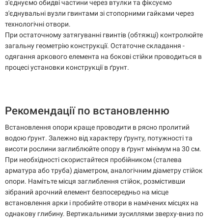
з'єднуємо обидві частини через втулки та фіксуємо
з'єднувальні вузли гвинтами зі стопорними гайками через
технологічні отвори.
При остаточному затягуванні гвинтів (обтяжці) контролюйте
загальну геометрію конструкції. Остаточне складання -
одягання аркового елемента на бокові стійки проводиться в
процесі установки конструкції в ґрунт.
Рекомендації по встановленню
Встановлення опори краще проводити в рясно пролитий
водою ґрунт. Залежно від характеру ґрунту, потужності та
висоти рослини заглиблюйте опору в ґрунт мінімум на 30 см.
При необхідності скористайтеся пробійником (сталева
арматура або труба) діаметром, аналогічним діаметру стійок
опори. Намітьте місця заглиблення стійок, розмістивши
зібраний арочний елемент безпосередньо на місце
встановлення арки і пробийте отвори в намічених місцях на
однакову глибину. Вертикальними зусиллями зверху-вниз по