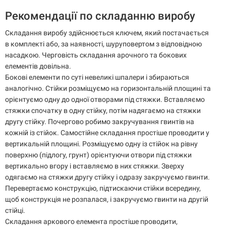
Рекомендації по складанню виробу
Складання виробу здійснюється ключем, який постачається
в комплекті або, за наявності, шуруповертом з відповідною
насадкою. Черговість складання арочного та бокових
елементів довільна.
Бокові елементи по суті невеликі шпалери і збираються
аналогічно. Стійки розміщуємо на горизонтальній площині та
орієнтуємо одну до одної отворами під стяжки. Вставляємо
стяжки спочатку в одну стійку, потім надягаємо на стяжки
другу стійку. Почергово робимо закручування гвинтів на
кожній із стійок. Самостійне складання простіше проводити у
вертикальній площині. Розміщуємо одну із стійок на рівну
поверхню (підлогу, грунт) орієнтуючи отвори під стяжки
вертикально вгору і вставляємо в них стяжки. Зверху
одягаємо на стяжки другу стійку і одразу закручуємо гвинти.
Перевертаємо конструкцію, підтискаючи стійки всередину,
щоб конструкція не розпалася, і закручуємо гвинти на другій
стійці.
Складання аркового елемента простіше проводити,