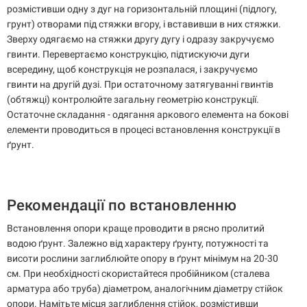
розмістивши одну з дуг на горизонтальній площині (підлогу,
грунт) отворами під стяжки вгору, і вставивши в них стяжки.
Зверху одягаємо на стяжки другу дугу і одразу закручуємо
гвинти. Перевертаємо конструкцію, підтискуючи дуги
всередину, щоб конструкція не розпалася, і закручуємо
гвинти на другій дузі. При остаточному затягуванні гвинтів
(обтяжці) контролюйте загальну геометрію конструкції.
Остаточне складання - одягання аркового елемента на бокові
елементи проводиться в процесі встановлення конструкції в
ґрунт.
Рекомендації по встановленню
Встановлення опори краще проводити в рясно пролитий
водою ґрунт. Залежно від характеру ґрунту, потужності та
висоти рослини заглиблюйте опору в ґрунт мінімум на 20-30
см. При необхідності скористайтеся пробійником (сталева
арматура або труба) діаметром, аналогічним діаметру стійок
опори. Намітьте місця заглиблення стійок, розмістивши