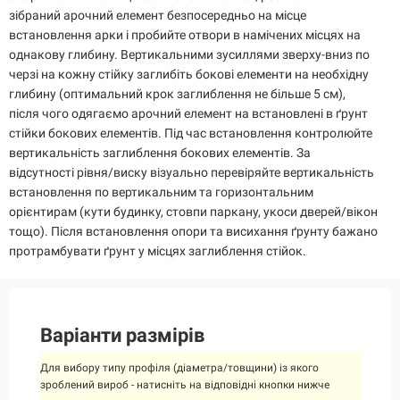
зібраний арочний елемент безпосередньо на місце
встановлення арки і пробийте отвори в намічених місцях на
однакову глибину. Вертикальними зусиллями зверху-вниз по
черзі на кожну стійку заглибіть бокові елементи на необхідну
глибину (оптимальний крок заглиблення не більше 5 см),
після чого одягаємо арочний елемент на встановлені в ґрунт
стійки бокових елементів. Під час встановлення контролюйте
вертикальність заглиблення бокових елементів. За
відсутності рівня/виску візуально перевіряйте вертикальність
встановлення по вертикальним та горизонтальним
орієнтирам (кути будинку, стовпи паркану, укоси дверей/вікон
тощо). Після встановлення опори та висихання ґрунту бажано
протрамбувати ґрунт у місцях заглиблення стійок.
Варіанти размірів
Для вибору типу профіля (діаметра/товщини) із якого
зроблений вироб - натисніть на відповідні кнопки нижче