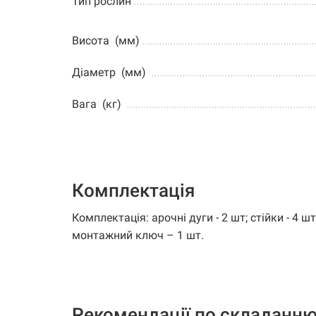
Тип рослин
................................................................
Висота (мм)
.............................................................
Діаметр (мм)
..........................................................
Вага (кг)
...................................................................
Комплектація
Комплектація: арочні дуги - 2 шт; стійки - 4 ш
монтажний ключ – 1 шт.
Рекомендації по складанню