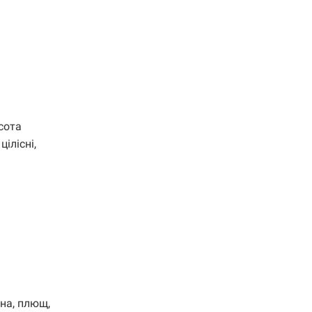
сота
ілісні,
на, плющ,