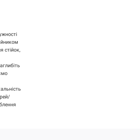
ужності
бійником
я стійок,
заглибіть
аємо
кальність
рей/
иблення