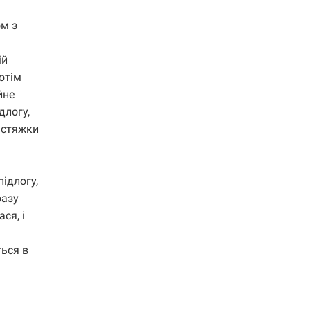
ом з
ій
отім
йне
длогу,
 стяжки
ідлогу,
разу
ся, і
ться в