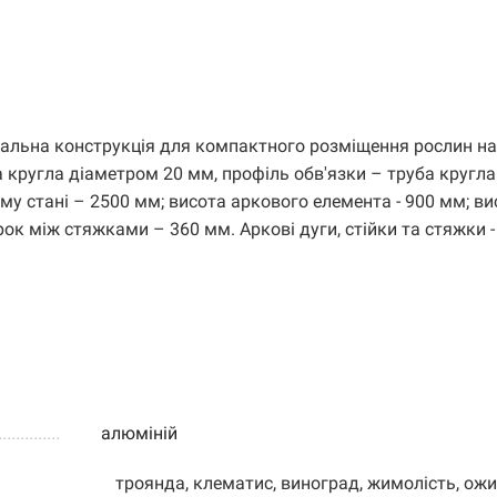
сальна конструкція для компактного розміщення рослин на
а кругла діаметром 20 мм, профіль обв'язки – труба кругла
му стані – 2500 мм; висота аркового елемента - 900 мм; ви
ок між стяжками – 360 мм. Аркові дуги, стійки та стяжки - ц
.....................
алюміній
троянда, клематис, виноград, жимолість, ожи