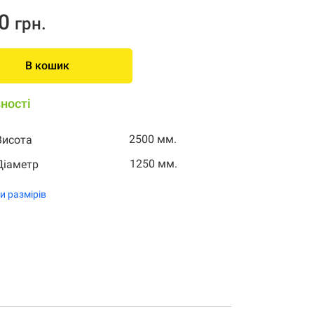
0
грн.
В кошик
ності
2500 мм.
Висота
1250 мм.
Діаметр
и размірів