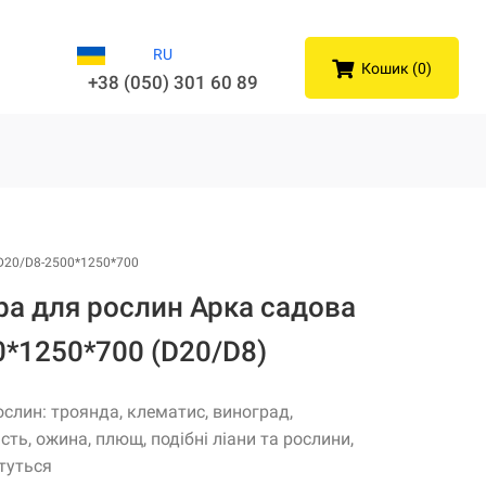
RU
Кошик (0)
+38 (050) 301 60 89
D20/D8-2500*1250*700
ра для рослин Арка садова
0*1250*700 (D20/D8)
ослин: троянда, клематис, виноград,
сть, ожина, плющ, подібні ліани та рослини,
туться