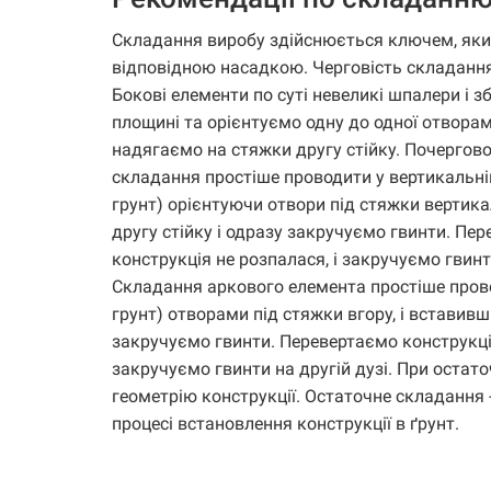
Складання виробу здійснюється ключем, який
відповідною насадкою. Черговість складання
Бокові елементи по суті невеликі шпалери і 
площині та орієнтуємо одну до одної отворам
надягаємо на стяжки другу стійку. Почергово
складання простіше проводити у вертикальній
грунт) орієнтуючи отвори під стяжки вертика
другу стійку і одразу закручуємо гвинти. Пе
конструкція не розпалася, і закручуємо гвинти
Складання аркового елемента простіше провод
грунт) отворами під стяжки вгору, і вставивш
закручуємо гвинти. Перевертаємо конструкцію
закручуємо гвинти на другій дузі. При остат
геометрію конструкції. Остаточне складання 
процесі встановлення конструкції в ґрунт.