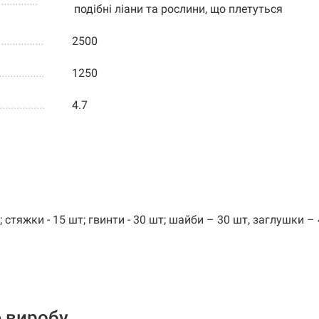
..............
подібні ліани та рослини, що плетуться
................
2500
................
1250
................
4.7
т; стяжки - 15 шт; гвинти - 30 шт; шайби – 30 шт, заглушки – 
 виробу