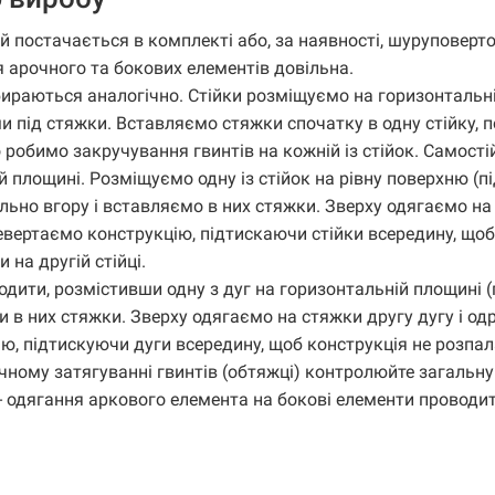
 постачається в комплекті або, за наявності, шуруповерт
 арочного та бокових елементів довільна.
збираються аналогічно. Стійки розміщуємо на горизонтальн
и під стяжки. Вставляємо стяжки спочатку в одну стійку, п
 робимо закручування гвинтів на кожній із стійок. Самості
 площині. Розміщуємо одну із стійок на рівну поверхню (пі
льно вгору і вставляємо в них стяжки. Зверху одягаємо на
ревертаємо конструкцію, підтискаючи стійки всередину, щоб
 на другій стійці.
ити, розмістивши одну з дуг на горизонтальній площині (п
и в них стяжки. Зверху одягаємо на стяжки другу дугу і од
, підтискуючи дуги всередину, щоб конструкція не розпала
очному затягуванні гвинтів (обтяжці) контролюйте загальну
- одягання аркового елемента на бокові елементи проводи