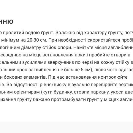
енню
 пролитий водою ґрунт. Залежно від характеру ґрунту, пот
 мінімум на 20-30 см. При необхідності скористайтеся про
логічним діаметру стійок опори. Намітьте місця заглибленн
середньо на місце встановлення арки і пробийте отвори в
кальними зусиллями зверху-вниз по черзі на кожну стійку 
альний крок заглиблення не більше 5 см), після чого одяг
ки бокових елементів. Під час встановлення контролюйте
в. За відсутності рівня/виску візуально перевіряйте верти
ьним орієнтирам (кути будинку, стовпи паркану, укоси две
исихання ґрунту бажано протрамбувати ґрунт у місцях загл