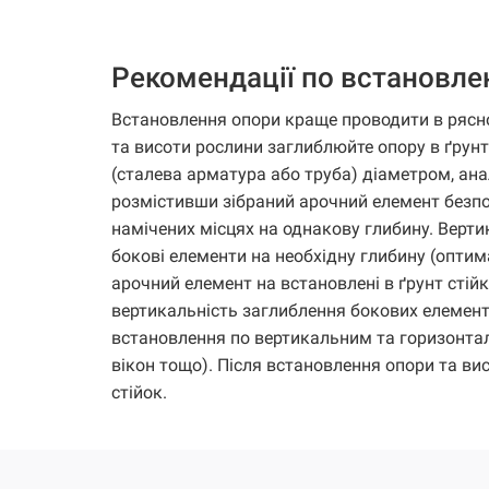
Рекомендації по встановл
Встановлення опори краще проводити в рясно
та висоти рослини заглиблюйте опору в ґрунт
(сталева арматура або труба) діаметром, ана
розмістивши зібраний арочний елемент безпо
намічених місцях на однакову глибину. Верти
бокові елементи на необхідну глибину (оптим
арочний елемент на встановлені в ґрунт стій
вертикальність заглиблення бокових елементі
встановлення по вертикальним та горизонтал
вікон тощо). Після встановлення опори та в
стійок.