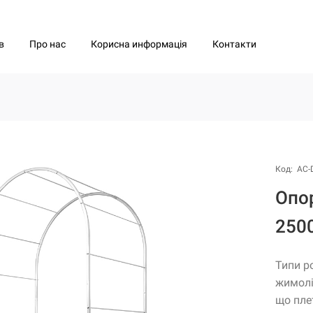
Про нас
Корисна информація
Контакти
в
Код: АС-
Опо
250
Типи р
жимолі
що пле