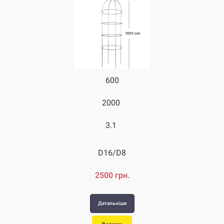
600
700
2000
2800
3.1
4.3
D16/D8
D16/D8
2500 грн.
3590 грн.
Детальніше
Детальніше