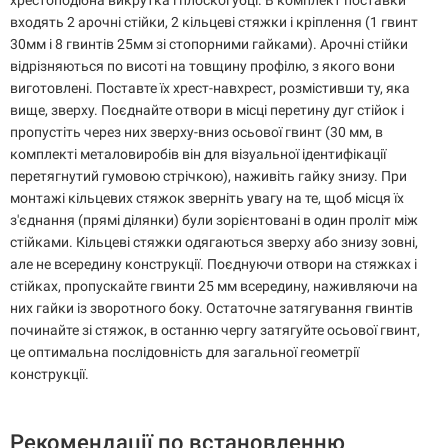
хрестоподібна викрутка і плоскогубці. В комплект поставки
входять 2 арочні стійки, 2 кільцеві стяжки і кріплення (1 гвинт
30мм і 8 гвинтів 25мм зі стопорними гайками). Арочні стійки
відрізняються по висоті на товщину профілю, з якого вони
виготовлені. Поставте їх хрест-навхрест, розмістивши ту, яка
вище, зверху. Поєднайте отвори в місці перетину дуг стійок і
пропустіть через них зверху-вниз осьової гвинт (30 мм, в
комплекті металовиробів він для візуальної ідентифікації
перетягнутий гумовою стрічкою), наживіть гайку знизу. При
монтажі кільцевих стяжок зверніть увагу на те, щоб місця їх
з'єднання (прямі ділянки) були зорієнтовані в один проліт між
стійками. Кільцеві стяжки одягаються зверху або знизу зовні,
але не всередину конструкції. Поєднуючи отвори на стяжках і
стійках, пропускайте гвинти 25 мм всередину, наживляючи на
них гайки із зворотного боку. Остаточне затягування гвинтів
починайте зі стяжок, в останню чергу затягуйте осьової гвинт,
це оптимальна послідовність для загальної геометрії
конструкції.
Рекомендації по встановленню