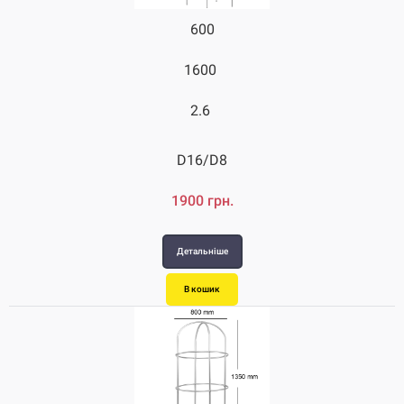
600
600
1600
2400
2.6
3.6
D16/D8
D16/D8
1900 грн.
2980 грн.
Детальніше
Детальніше
В кошик
В кошик