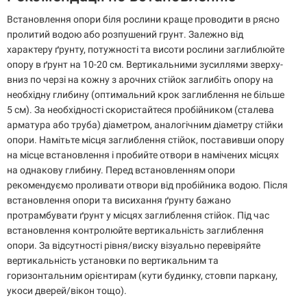
Встановлення опори біля рослини краще проводити в рясно
пролитий водою або розпушений грунт. Залежно від
характеру ґрунту, потужності та висоти рослини заглиблюйте
опору в ґрунт на 10-20 см. Вертикальними зусиллями зверху-
вниз по черзі на кожну з арочних стійок заглибіть опору на
необхідну глибину (оптимальний крок заглиблення не більше
5 см). За необхідності скористайтеся пробійником (сталева
арматура або труба) діаметром, аналогічним діаметру стійки
опори. Намітьте місця заглиблення стійок, поставивши опору
на місце встановлення і пробийте отвори в намічених місцях
на однакову глибину. Перед встановленням опори
рекомендуємо проливати отвори від пробійника водою. Після
встановлення опори та висихання ґрунту бажано
протрамбувати ґрунт у місцях заглиблення стійок. Під час
встановлення контролюйте вертикальність заглиблення
опори. За відсутності рівня/виску візуально перевіряйте
вертикальність установки по вертикальним та
горизонтальним орієнтирам (кути будинку, стовпи паркану,
укоси дверей/вікон тощо).