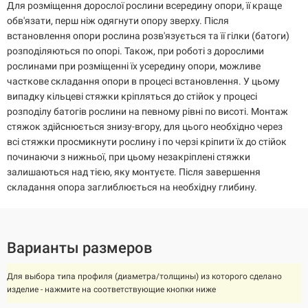
Для розміщення дорослої рослини всередину опори, її краще
обв'язати, перш ніж одягнути опору зверху. Після
встановлення опори рослина розв'язується та її гілки (батоги)
розподіляються по опорі. Також, при роботі з дорослими
рослинами при розміщенні їх усередину опори, можливе
часткове складання опори в процесі встановлення. У цьому
випадку кільцеві стяжки кріпляться до стійок у процесі
розподілу батогів рослини на певному рівні по висоті. Монтаж
стяжок здійснюється знизу-вгору, для цього необхідно через
всі стяжки просмикнути рослину і по черзі кріпити їх до стійок
починаючи з нижньої, при цьому незакріплені стяжки
залишаються над тією, яку монтуєте. Після завершення
складання опора заглиблюється на необхідну глибину.
Варианты размеров
Для выбора типа профиля (диаметра/толщины) из которого сделано
изделие - нажмите на соответствующие кнопки ниже