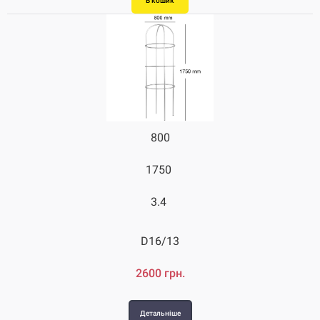
В кошик
В кошик
800
1750
3.4
D16/13
2600 грн.
Детальніше