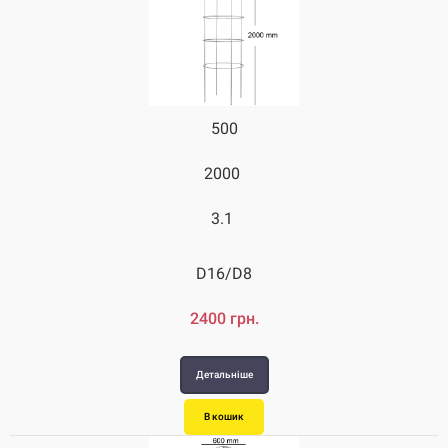
500
600
2000
2800
3.1
4.2
D16/D8
D16/D8
2400 грн.
3500 грн.
Детальніше
Детальніше
В кошик
В кошик