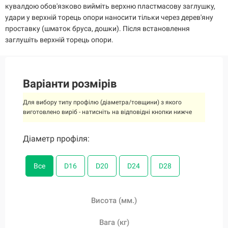
кувалдою обов'язково вийміть верхню пластмасову заглушку,
удари у верхній торець опори наносити тільки через дерев'яну
проставку (шматок бруса, дошки). Після встановлення
заглушіть верхній торець опори.
Варіанти розмірів
Для вибору типу профілю (діаметра/товщини) з якого
виготовлено виріб - натисніть на відповідні кнопки нижче
Діаметр профіля:
Діаметр профіля:
Діаметр профіля:
Діаметр профіля:
Діаметр профіля:
Все
Все
Все
Все
Все
D16
D16
D16
D16
D16
D20
D20
D20
D20
D20
D24
D24
D24
D24
D24
D28
D28
D28
D28
D28
Висота (мм.)
Висота (мм.)
Висота (мм.)
Висота (мм.)
Висота (мм.)
Вага (кг)
Вага (кг)
Вага (кг)
Вага (кг)
Вага (кг)