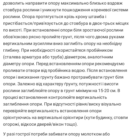
дозволить направити опору максимально близько вздовж
стовбура рослини і уникнути пошкодження кореневої системи
рослини. Опора протягується крізь крону штамба і
пристібається/прив'язується до стовбура в двох-трьох місцях
по висоті. При встановленні опори біля зростаючої рослини
обов'язково рясно пролийте грунт, після чого двома руками
вертикальним зусиллям вниз заглибіть опору на необхідну
глибину. При необхідності скористайтеся пробійником
(сталева арматура або труба) діаметром, аналогічним
діаметру опори. Перед встановленням опори рекомендуємо
проливати отвори від пробійника водою. Після встановлення
опори і висихання грунту бажано протрамбувати грунт біля
опори. Залежно від характеру ґрунту, потужності і висоти
рослини заглиблюйте опору в грунт мінімум на 15-20 см. В
процесі встановлення контролюйте вертикальність
заглиблення опори. При відсутності рівня/виску візуально
перевіряйте вертикальність встановлення опори
орієнтуючись на вертикальні орієнтири (кути будинку, стовпи
огорожі, відкоси дверей/вікон тощо).
У разі гострої потреби забивати опору молотком або